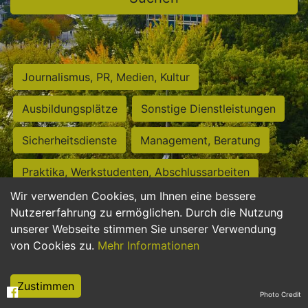
Journalismus, PR, Medien, Kultur
Ausbildungsplätze
Sonstige Dienstleistungen
Sicherheitsdienste
Management, Beratung
Praktika, Werkstudenten, Abschlussarbeiten
Wir verwenden Cookies, um Ihnen eine bessere
Personalwesen
Assistenz, Sekretariat
Nutzererfahrung zu ermöglichen. Durch die Nutzung
unserer Webseite stimmen Sie unserer Verwendung
Hilfskräfte, Aushilfs- und Nebenjobs
von Cookies zu.
Mehr Informationen
Einkauf, Logistik, Materialwirtschaft
Zustimmen
Photo Credit
Weiterbildung, Studium, duale Ausbildung