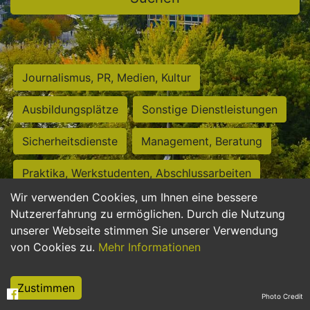
Journalismus, PR, Medien, Kultur
Ausbildungsplätze
Sonstige Dienstleistungen
Sicherheitsdienste
Management, Beratung
Praktika, Werkstudenten, Abschlussarbeiten
Wir verwenden Cookies, um Ihnen eine bessere
Personalwesen
Assistenz, Sekretariat
Nutzererfahrung zu ermöglichen. Durch die Nutzung
unserer Webseite stimmen Sie unserer Verwendung
Hilfskräfte, Aushilfs- und Nebenjobs
von Cookies zu.
Mehr Informationen
Einkauf, Logistik, Materialwirtschaft
Zustimmen
Photo Credit
Weiterbildung, Studium, duale Ausbildung