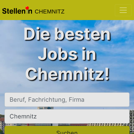
CHEMNITZ
Die besten
Jobs in
Chemnitz!
Beruf, Fachrichtung, Firma
Ort, Stadt
Suchen