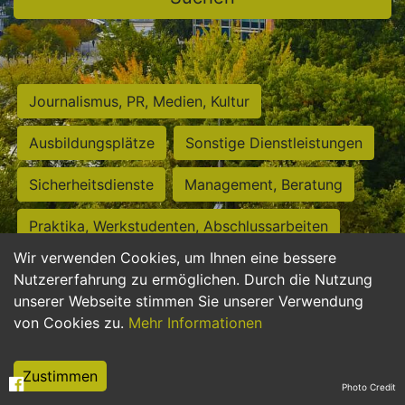
Journalismus, PR, Medien, Kultur
Ausbildungsplätze
Sonstige Dienstleistungen
Sicherheitsdienste
Management, Beratung
Praktika, Werkstudenten, Abschlussarbeiten
Wir verwenden Cookies, um Ihnen eine bessere
Personalwesen
Assistenz, Sekretariat
Nutzererfahrung zu ermöglichen. Durch die Nutzung
unserer Webseite stimmen Sie unserer Verwendung
Hilfskräfte, Aushilfs- und Nebenjobs
von Cookies zu.
Mehr Informationen
Einkauf, Logistik, Materialwirtschaft
Zustimmen
Photo Credit
Weiterbildung, Studium, duale Ausbildung