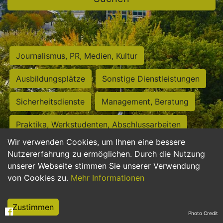
Journalismus, PR, Medien, Kultur
Ausbildungsplätze
Sonstige Dienstleistungen
Sicherheitsdienste
Management, Beratung
Praktika, Werkstudenten, Abschlussarbeiten
Wir verwenden Cookies, um Ihnen eine bessere
Personalwesen
Assistenz, Sekretariat
Nutzererfahrung zu ermöglichen. Durch die Nutzung
unserer Webseite stimmen Sie unserer Verwendung
Hilfskräfte, Aushilfs- und Nebenjobs
von Cookies zu.
Mehr Informationen
Einkauf, Logistik, Materialwirtschaft
Zustimmen
Photo Credit
Weiterbildung, Studium, duale Ausbildung