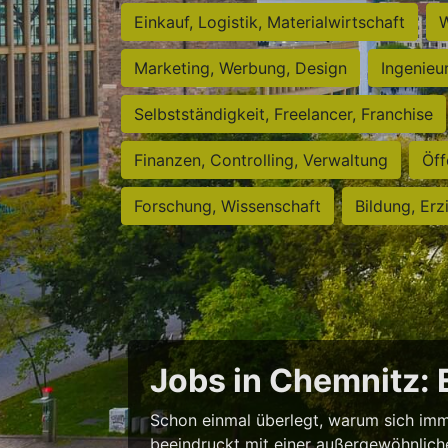
Einkauf, Logistik, Materialwirtschaft
W
Marketing, Werbung, Design
Ingenieu
Selbstständigkeit, Freelancer, Franchise
Finanzen, Controlling, Verwaltung
Öff
Forschung, Wissenschaft
Bildung, Erz
Jobs in Chemnitz:
Schon einmal überlegt, warum sich imm
beeindruckt mit einer außergewöhnlichen