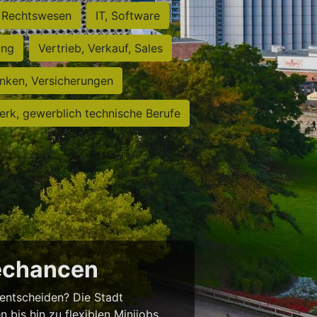
Rechtswesen
IT, Software
ung
Vertrieb, Verkauf, Sales
nken, Versicherungen
rk, gewerblich technische Berufe
rechancen
entscheiden? Die Stadt
 bis hin zu flexiblen Minijobs.