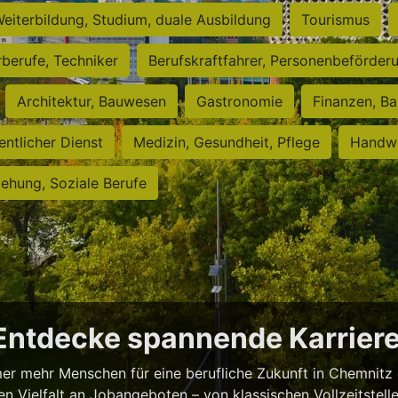
eiterbildung, Studium, duale Ausbildung
Tourismus
rberufe, Techniker
Berufskraftfahrer, Personenbeförder
Architektur, Bauwesen
Gastronomie
Finanzen, Ba
entlicher Dienst
Medizin, Gesundheit, Pflege
Handwe
iehung, Soziale Berufe
 Entdecke spannende Karrie
er mehr Menschen für eine berufliche Zukunft in Chemnitz 
 Vielfalt an Jobangeboten – von klassischen Vollzeitstellen