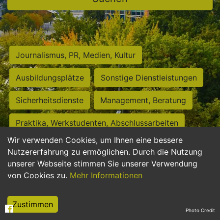
Journalismus, PR, Medien, Kultur
Ausbildungsplätze
Sonstige Dienstleistungen
Sicherheitsdienste
Management, Beratung
Praktika, Werkstudenten, Abschlussarbeiten
Wir verwenden Cookies, um Ihnen eine bessere
Personalwesen
Assistenz, Sekretariat
Nutzererfahrung zu ermöglichen. Durch die Nutzung
unserer Webseite stimmen Sie unserer Verwendung
Hilfskräfte, Aushilfs- und Nebenjobs
von Cookies zu.
Mehr Informationen
Einkauf, Logistik, Materialwirtschaft
Zustimmen
Photo Credit
Weiterbildung, Studium, duale Ausbildung