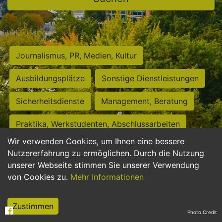
Journalismus, PR, Medien, Kultur
Ausbildungsplätze
Sonstige Dienstleistungen
Sicherheitsdienste
Management, Beratung
Praktika, Werkstudenten, Abschlussarbeiten
Wir verwenden Cookies, um Ihnen eine bessere
Personalwesen
Assistenz, Sekretariat
Nutzererfahrung zu ermöglichen. Durch die Nutzung
unserer Webseite stimmen Sie unserer Verwendung
Hilfskräfte, Aushilfs- und Nebenjobs
von Cookies zu.
Mehr Informationen
Einkauf, Logistik, Materialwirtschaft
Zustimmen
Photo Credit
Weiterbildung, Studium, duale Ausbildung