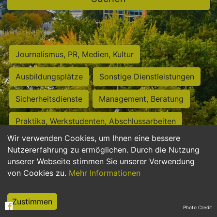
Journalismus, PR, Medien, Kultur
Ausbildungsplätze
Sonstige Dienstleistungen
Sicherheitsdienste
Management, Beratung
Praktika, Werkstudenten, Abschlussarbeiten
Wir verwenden Cookies, um Ihnen eine bessere
Personalwesen
Assistenz, Sekretariat
Nutzererfahrung zu ermöglichen. Durch die Nutzung
unserer Webseite stimmen Sie unserer Verwendung
Hilfskräfte, Aushilfs- und Nebenjobs
von Cookies zu.
Mehr Informationen
Einkauf, Logistik, Materialwirtschaft
Zustimmen
Photo Credit
Weiterbildung, Studium, duale Ausbildung