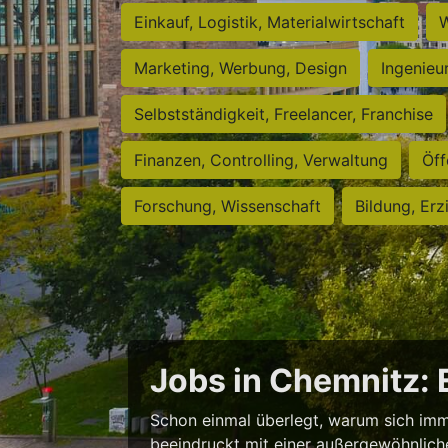
Einkauf, Logistik, Materialwirtschaft
W
Marketing, Werbung, Design
Ingenieu
Selbstständigkeit, Freelancer, Franchise
Finanzen, Controlling, Verwaltung
Öff
Forschung, Wissenschaft
Bildung, Erz
Jobs in Chemnitz:
Schon einmal überlegt, warum sich imm
beeindruckt mit einer außergewöhnlichen