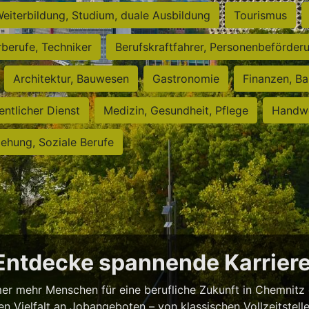
eiterbildung, Studium, duale Ausbildung
Tourismus
rberufe, Techniker
Berufskraftfahrer, Personenbeförder
Architektur, Bauwesen
Gastronomie
Finanzen, Ba
entlicher Dienst
Medizin, Gesundheit, Pflege
Handwe
iehung, Soziale Berufe
 Entdecke spannende Karrie
er mehr Menschen für eine berufliche Zukunft in Chemnitz 
 Vielfalt an Jobangeboten – von klassischen Vollzeitstellen