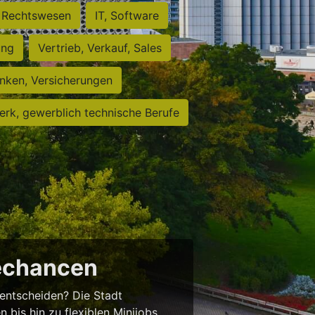
Rechtswesen
IT, Software
ung
Vertrieb, Verkauf, Sales
nken, Versicherungen
rk, gewerblich technische Berufe
rechancen
entscheiden? Die Stadt
 bis hin zu flexiblen Minijobs.