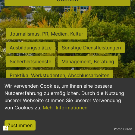
Journalismus, PR, Medien, Kultur
Ausbildungsplätze
Sonstige Dienstleistungen
Sicherheitsdienste
Management, Beratung
Praktika, Werkstudenten, Abschlussarbeiten
Wir verwenden Cookies, um Ihnen eine bessere
Personalwesen
Assistenz, Sekretariat
Nutzererfahrung zu ermöglichen. Durch die Nutzung
unserer Webseite stimmen Sie unserer Verwendung
Hilfskräfte, Aushilfs- und Nebenjobs
von Cookies zu.
Mehr Informationen
Einkauf, Logistik, Materialwirtschaft
Zustimmen
Photo Credit
Weiterbildung, Studium, duale Ausbildung