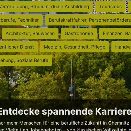
eiterbildung, Studium, duale Ausbildung
Tourismus
rberufe, Techniker
Berufskraftfahrer, Personenbeförder
Architektur, Bauwesen
Gastronomie
Finanzen, Ba
entlicher Dienst
Medizin, Gesundheit, Pflege
Handwe
iehung, Soziale Berufe
 Entdecke spannende Karrie
er mehr Menschen für eine berufliche Zukunft in Chemnitz 
 Vielfalt an Jobangeboten – von klassischen Vollzeitstellen