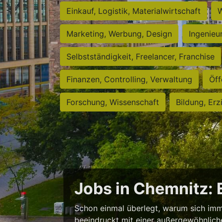
Einkauf, Logistik, Materialwirtschaft
W
Marketing, Werbung, Design
Ingenieu
Selbstständigkeit, Freelancer, Franchise
Finanzen, Controlling, Verwaltung
Öff
Forschung, Wissenschaft
Bildung, Erz
Jobs in Chemnitz:
Schon einmal überlegt, warum sich imm
beeindruckt mit einer außergewöhnlichen