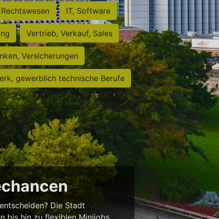
Rechtswesen
IT, Software
ung
Vertrieb, Verkauf, Sales
nken, Versicherungen
rk, gewerblich technische Berufe
rechancen
entscheiden? Die Stadt
 bis hin zu flexiblen Minijobs.