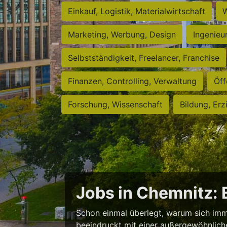
Einkauf, Logistik, Materialwirtschaft
W
Marketing, Werbung, Design
Ingenieu
Selbstständigkeit, Freelancer, Franchise
Finanzen, Controlling, Verwaltung
Öff
Forschung, Wissenschaft
Bildung, Erz
Jobs in Chemnitz:
Schon einmal überlegt, warum sich imm
beeindruckt mit einer außergewöhnlichen