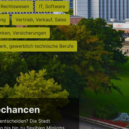
Rechtswesen
IT, Software
ung
Vertrieb, Verkauf, Sales
nken, Versicherungen
rk, gewerblich technische Berufe
rechancen
entscheiden? Die Stadt
 bis hin zu flexiblen Minijobs.