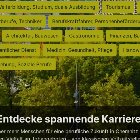
eiterbildung, Studium, duale Ausbildung
Tourismus
rberufe, Techniker
Berufskraftfahrer, Personenbeförder
Architektur, Bauwesen
Gastronomie
Finanzen, Ba
entlicher Dienst
Medizin, Gesundheit, Pflege
Handwe
iehung, Soziale Berufe
 Entdecke spannende Karrie
er mehr Menschen für eine berufliche Zukunft in Chemnitz 
 Vielfalt an Jobangeboten – von klassischen Vollzeitstellen