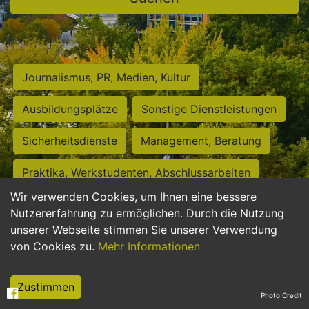
Journalismus, PR, Medien, Kultur
Ausbildungsplätze
Sonstige Dienstleistungen
Sicherheitsdienste
Management, Beratung
Praktika, Werkstudenten, Abschlussarbeiten
Wir verwenden Cookies, um Ihnen eine bessere
Personalwesen
Assistenz, Sekretariat
Nutzererfahrung zu ermöglichen. Durch die Nutzung
unserer Webseite stimmen Sie unserer Verwendung
Hilfskräfte, Aushilfs- und Nebenjobs
von Cookies zu.
Mehr Informationen
Einkauf, Logistik, Materialwirtschaft
Zustimmen
Photo Credit
Weiterbildung, Studium, duale Ausbildung