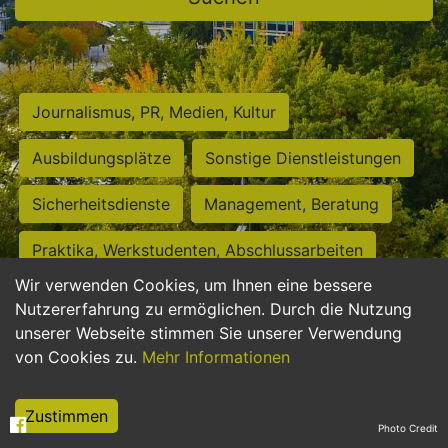
Journalismus, PR, Medien, Kultur
Ausbildungsplätze
Sonstige Dienstleistungen
Sicherheitsdienste
Management, Beratung
Praktika, Werkstudenten, Abschlussarbeiten
Wir verwenden Cookies, um Ihnen eine bessere
Personalwesen
Assistenz, Sekretariat
Nutzererfahrung zu ermöglichen. Durch die Nutzung
unserer Webseite stimmen Sie unserer Verwendung
Hilfskräfte, Aushilfs- und Nebenjobs
von Cookies zu.
Mehr Informationen
Einkauf, Logistik, Materialwirtschaft
Zustimmen
Photo Credit
Weiterbildung, Studium, duale Ausbildung