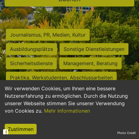
Journalismus, PR, Medien, Kultur
Ausbildungsplätze
Sonstige Dienstleistungen
Sicherheitsdienste
Management, Beratung
Praktika, Werkstudenten, Abschlussarbeiten
Wir verwenden Cookies, um Ihnen eine bessere
Personalwesen
Assistenz, Sekretariat
Nutzererfahrung zu ermöglichen. Durch die Nutzung
unserer Webseite stimmen Sie unserer Verwendung
Hilfskräfte, Aushilfs- und Nebenjobs
von Cookies zu.
Mehr Informationen
Einkauf, Logistik, Materialwirtschaft
Zustimmen
Photo Credit
Weiterbildung, Studium, duale Ausbildung