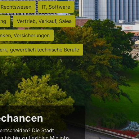
Rechtswesen
IT, Software
ung
Vertrieb, Verkauf, Sales
nken, Versicherungen
rk, gewerblich technische Berufe
rechancen
entscheiden? Die Stadt
 bis hin zu flexiblen Minijobs.