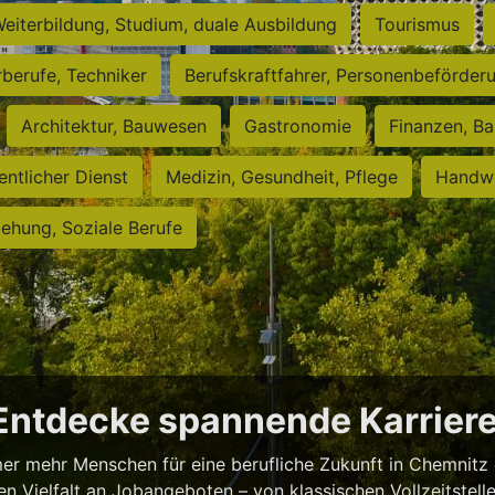
eiterbildung, Studium, duale Ausbildung
Tourismus
rberufe, Techniker
Berufskraftfahrer, Personenbeförder
Architektur, Bauwesen
Gastronomie
Finanzen, Ba
entlicher Dienst
Medizin, Gesundheit, Pflege
Handwe
iehung, Soziale Berufe
 Entdecke spannende Karrie
er mehr Menschen für eine berufliche Zukunft in Chemnitz 
 Vielfalt an Jobangeboten – von klassischen Vollzeitstellen