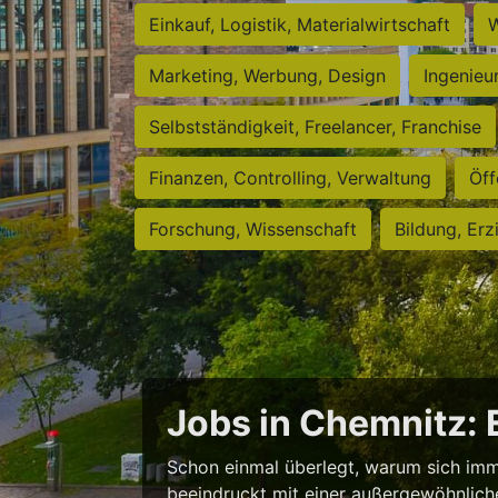
Einkauf, Logistik, Materialwirtschaft
W
Marketing, Werbung, Design
Ingenieu
Selbstständigkeit, Freelancer, Franchise
Finanzen, Controlling, Verwaltung
Öff
Forschung, Wissenschaft
Bildung, Erz
Jobs in Chemnitz:
Schon einmal überlegt, warum sich imm
beeindruckt mit einer außergewöhnlichen