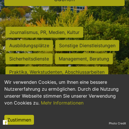
Journalismus, PR, Medien, Kultur
Ausbildungsplätze
Sonstige Dienstleistungen
Sicherheitsdienste
Management, Beratung
Praktika, Werkstudenten, Abschlussarbeiten
Wir verwenden Cookies, um Ihnen eine bessere
Personalwesen
Assistenz, Sekretariat
Nutzererfahrung zu ermöglichen. Durch die Nutzung
unserer Webseite stimmen Sie unserer Verwendung
Hilfskräfte, Aushilfs- und Nebenjobs
von Cookies zu.
Mehr Informationen
Einkauf, Logistik, Materialwirtschaft
Zustimmen
Photo Credit
Weiterbildung, Studium, duale Ausbildung