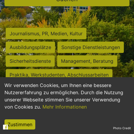
Journalismus, PR, Medien, Kultur
Ausbildungsplätze
Sonstige Dienstleistungen
Sicherheitsdienste
Management, Beratung
Praktika, Werkstudenten, Abschlussarbeiten
Wir verwenden Cookies, um Ihnen eine bessere
Personalwesen
Assistenz, Sekretariat
Nutzererfahrung zu ermöglichen. Durch die Nutzung
unserer Webseite stimmen Sie unserer Verwendung
Hilfskräfte, Aushilfs- und Nebenjobs
von Cookies zu.
Mehr Informationen
Einkauf, Logistik, Materialwirtschaft
Zustimmen
Photo Credit
Weiterbildung, Studium, duale Ausbildung