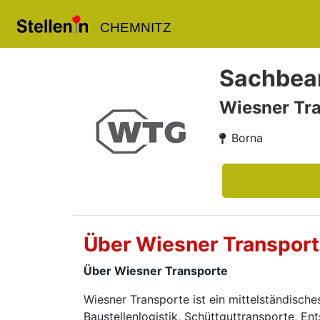
CHEMNITZ
Sachbear
Wiesner Tr
Borna
Über Wiesner Transpor
Über Wiesner Transporte
Wiesner Transporte ist ein mittelständisch
Baustellenlogistik, Schüttguttransporte, En