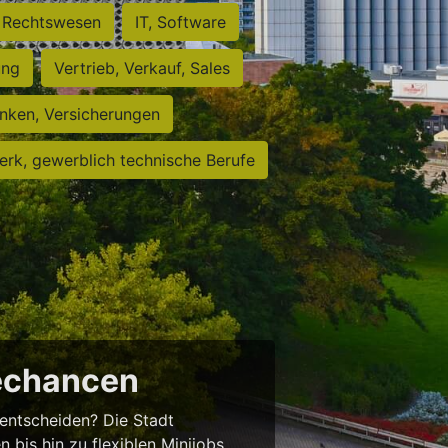
Rechtswesen
IT, Software
ung
Vertrieb, Verkauf, Sales
nken, Versicherungen
rk, gewerblich technische Berufe
rechancen
entscheiden? Die Stadt
 bis hin zu flexiblen Minijobs.