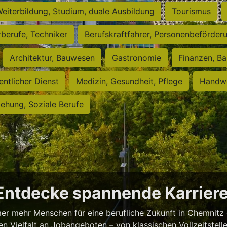
eiterbildung, Studium, duale Ausbildung
Tourismus
rberufe, Techniker
Berufskraftfahrer, Personenbeförder
Architektur, Bauwesen
Gastronomie
Finanzen, Ba
entlicher Dienst
Medizin, Gesundheit, Pflege
Handwe
iehung, Soziale Berufe
 Entdecke spannende Karrie
er mehr Menschen für eine berufliche Zukunft in Chemnitz 
 Vielfalt an Jobangeboten – von klassischen Vollzeitstellen