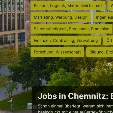
Einkauf, Logistik, Materialwirtschaft
W
Marketing, Werbung, Design
Ingenieu
Selbstständigkeit, Freelancer, Franchise
Finanzen, Controlling, Verwaltung
Öff
Forschung, Wissenschaft
Bildung, Erz
Jobs in Chemnitz:
Schon einmal überlegt, warum sich imm
beeindruckt mit einer außergewöhnlichen